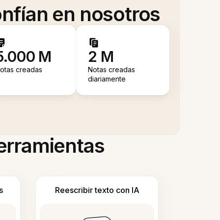
nfían en nosotros
5.000 M
2 M
otas creadas
Notas creadas
diariamente
herramientas
s
Reescribir texto con IA