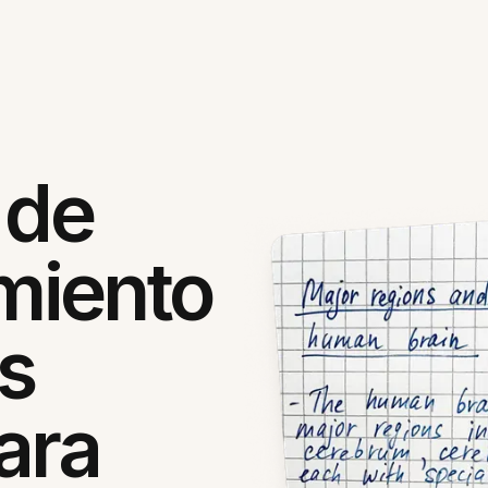
 de
miento
s
ara