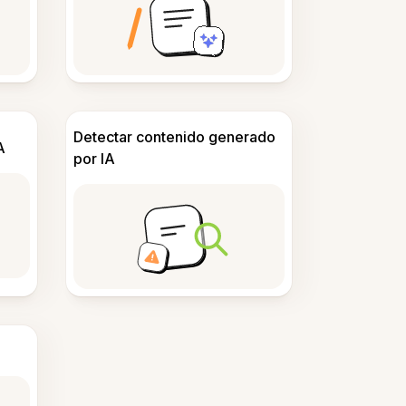
Detectar contenido generado
A
por IA