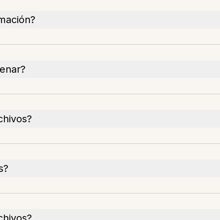
rmación?
cenar?
chivos?
s?
chivos?