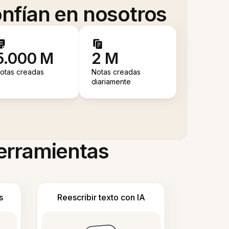
nfían en nosotros
5.000 M
2 M
otas creadas
Notas creadas
diariamente
herramientas
s
Reescribir texto con IA