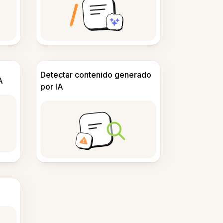
Detectar contenido generado
A
por IA