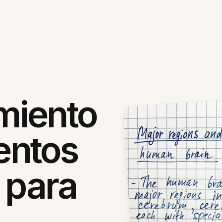
miento
entos
 para