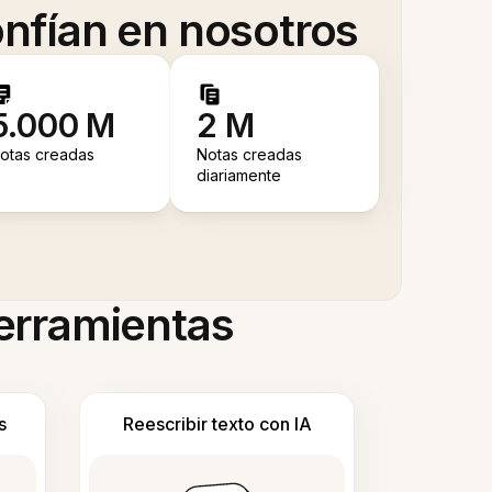
nfían en nosotros
5.000 M
2 M
otas creadas
Notas creadas
diariamente
herramientas
s
Reescribir texto con IA