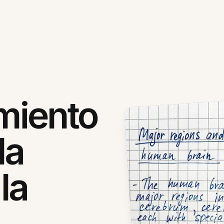
miento
la
la