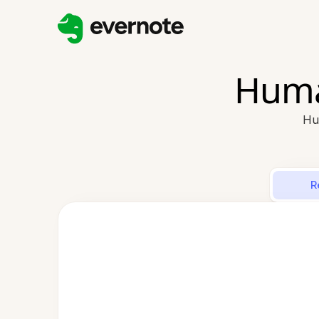
Human
Hu
R