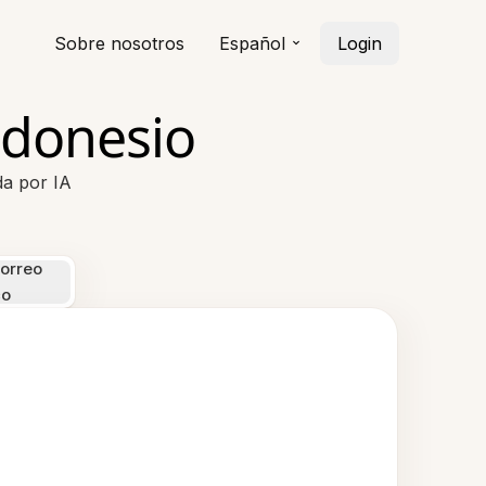
Sobre nosotros
Español
Login
ndonesio
da por IA
orreo
co