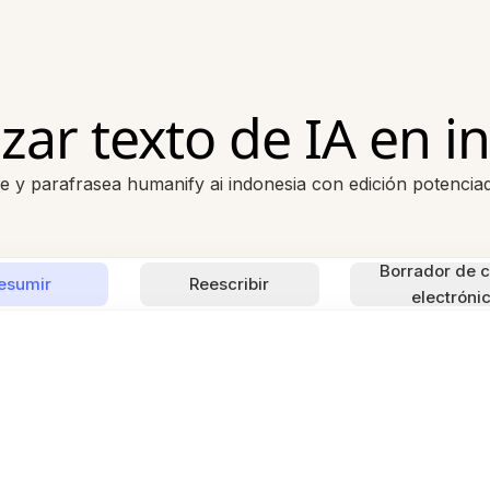
ar texto de IA en i
e y parafrasea humanify ai indonesia con edición potencia
Borrador de c
esumir
Reescribir
electróni