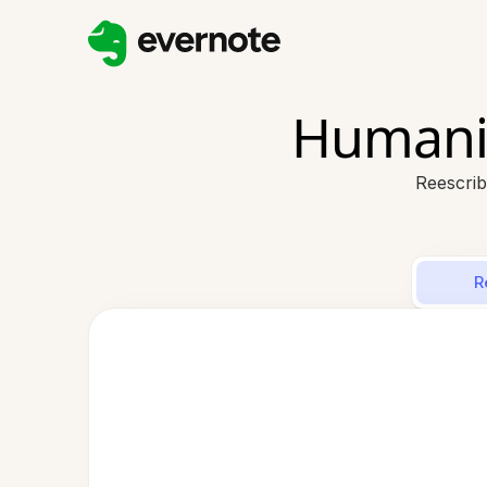
Humaniz
Reescrib
R