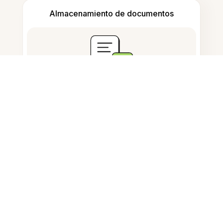
Almacenamiento de documentos
Preguntas Frecuentes
¿Cómo recorto una imagen en
iPad?
¿Es gratis recortar imágenes en
iPad?