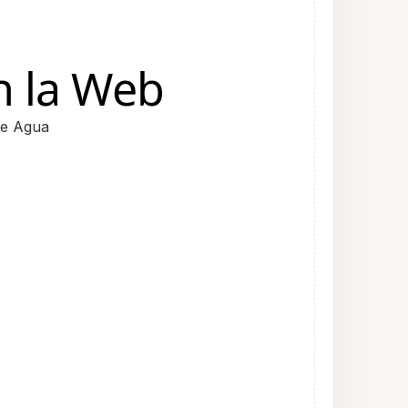
n la Web
de Agua