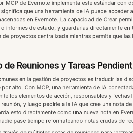
dor MCP de Evernote implementa este estándar con do
 significa que una herramienta de IA puede acceder a
acenadas en Evernote. La capacidad de Crear permit
 o informes de estado, y guardarlas directamente en 
 de proyectos centralizada mientras permite que las 
o de Reuniones y Tareas Pendien
unes en la gestión de proyectos es traducir las dis
 por alto. Con MCP, una herramienta de IA conectada
nte los elementos de acción, responsables y fechas l
reunión, y luego pedirle a la IA que cree una nota de
arda esto directamente como una nueva nota en Evern
 nadie pase tiempo reformateando notas crudas de re
a través de múltiples notas de reuniones para rastrea