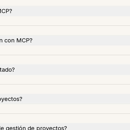
 MCP?
ón con MCP?
stado?
oyectos?
de gestión de proyectos?