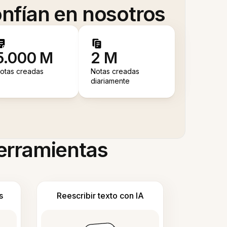
nfían en nosotros
5.000 M
2 M
otas creadas
Notas creadas
diariamente
herramientas
s
Reescribir texto con IA