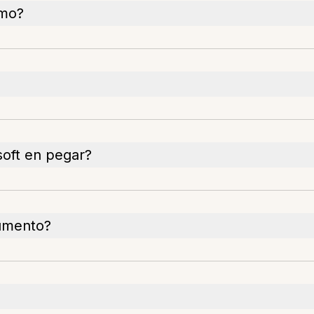
smo?
soft en pegar?
cumento?