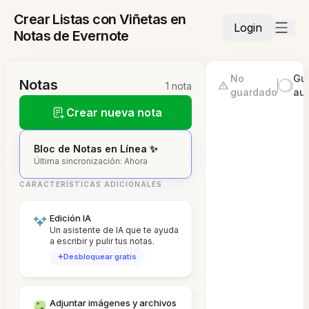
Crear Listas con Viñetas en
Login
Notas de Evernote
No
Gu
Notas
1 nota
guardado
au
Crear nueva nota
Bloc de Notas en Línea ✨
Última sincronización: Ahora
CARACTERÍSTICAS ADICIONALES
Edición IA
Un asistente de IA que te ayuda
a escribir y pulir tus notas.
Desbloquear gratis
Adjuntar imágenes y archivos