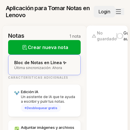
Aplicación para Tomar Notas en
Login
Lenovo
No
Gu
Notas
1 nota
guardado
au
Crear nueva nota
Bloc de Notas en Línea ✨
Última sincronización: Ahora
CARACTERÍSTICAS ADICIONALES
Edición IA
Un asistente de IA que te ayuda
a escribir y pulir tus notas.
Desbloquear gratis
Adjuntar imágenes y archivos