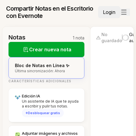
Compartir Notas en el Escritorio
Login
con Evernote
No
Gu
Notas
1 nota
guardado
au
Crear nueva nota
Bloc de Notas en Línea ✨
Última sincronización: Ahora
CARACTERÍSTICAS ADICIONALES
Edición IA
Un asistente de IA que te ayuda
a escribir y pulir tus notas.
Desbloquear gratis
Adjuntar imágenes y archivos