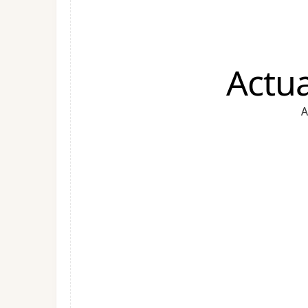
Actu
A