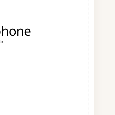
phone
ta