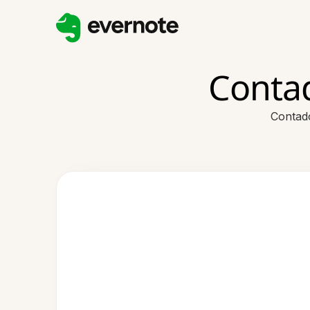
Contad
Contado