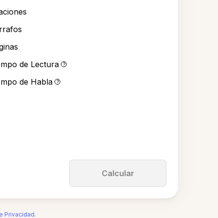
aciones
rrafos
ginas
empo de Lectura
?
empo de Habla
?
Calcular
de Privacidad
.