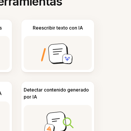
herramientas
s
Reescribir texto con IA
Detectar contenido generado
A
por IA