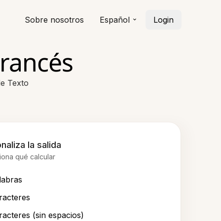
Sobre nosotros
Español
Login
Francés
de Texto
naliza la salida
iona qué calcular
labras
racteres
racteres (sin espacios)