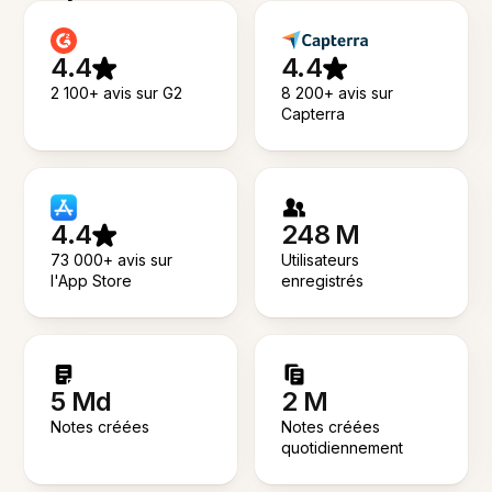
4.4
4.4
2 100+ avis sur G2
8 200+ avis sur
Capterra
4.4
248 M
73 000+ avis sur
Utilisateurs
l'App Store
enregistrés
5 Md
2 M
Notes créées
Notes créées
quotidiennement