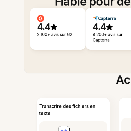
Fiable pour d
4.4
4.4
2 100+ avis sur G2
8 200+ avis sur
Capterra
Acc
Transcrire des fichiers en
texte