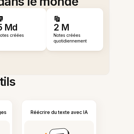
 dans le monde
5 Md
2 M
otes créées
Notes créées
quotidiennement
tils
ges
Réécrire du texte avec IA