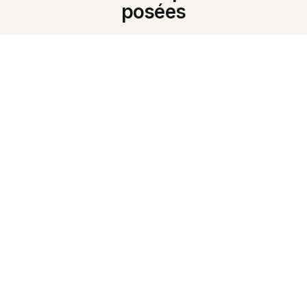
posées
Qu'est-ce que le Générateur de
fiches IA ?
En quoi cela aide-t-il
l'apprentissage des langues ?
Peut-il résumer de longues notes
?
Puis-je obtenir des fiches avec
audio hindi ?