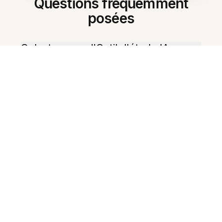
Questions fréquemment
posées
Qu'est-ce que l'Outil d'étude IA
pour Mac ?
Quelles versions de Mac sont
prises en charge ?
Peut-il résumer de longs
documents ?
Crée-t-il automatiquement des