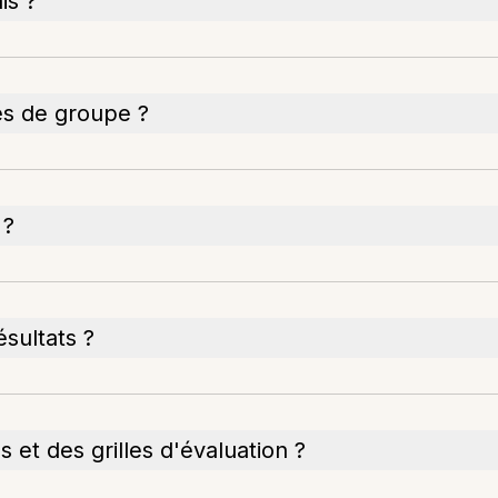
is ?
es de groupe ?
 ?
ésultats ?
 et des grilles d'évaluation ?