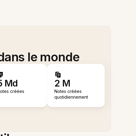
 dans le monde
5 Md
2 M
otes créées
Notes créées
quotidiennement