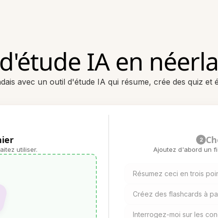
 d'étude IA en néerl
dais avec un outil d'étude IA qui résume, crée des quiz et 
hier
Ch
2
tez utiliser.
Ajoutez d'abord un f
Résumez ceci en trois poin
Créez des flashcards à pa
Interrogez-moi sur les co