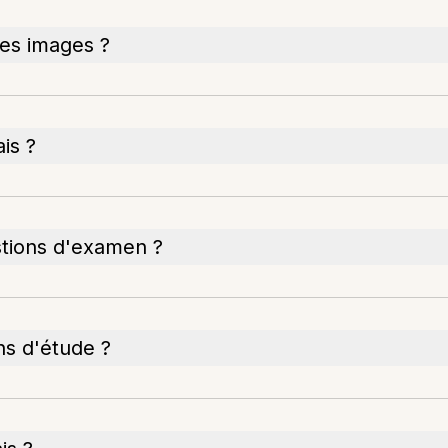
 les images ?
is ?
stions d'examen ?
ns d'étude ?