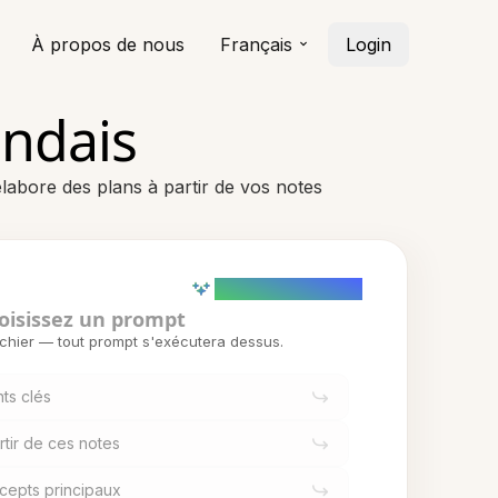
À propos de nous
Français
Login
andais
élabore des plans à partir de vos notes
AI powered (Demo)
oisissez un prompt
ichier — tout prompt s'exécutera dessus.
ts clés
rtir de ces notes
ncepts principaux