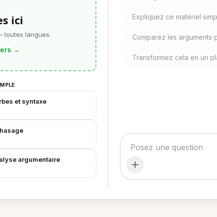
s ici
Expliquez ce matériel sim
— toutes langues.
Comparez les arguments p
iers
→
Transformez cela en un p
EMPLE
rbes et syntaxe
phasage
analyse argumentaire