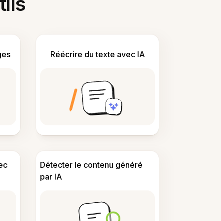
tils
ges
Réécrire du texte avec IA
ec
Détecter le contenu généré
par IA