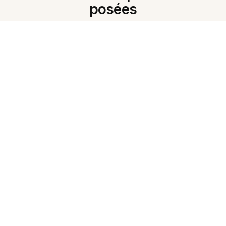
posées
Qu'est‑ce que l'outil d'étude IA en
gujarati ?
Comment résumer des notes en
gujarati ?
L'IA peut‑elle créer des fiches en
gujarati ?
Puis‑je obtenir des quiz à partir de
mes notes ?