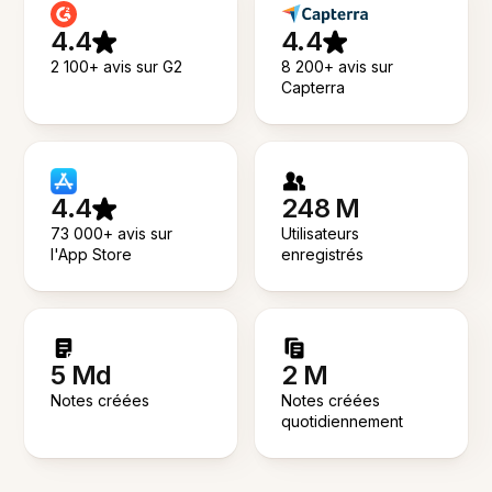
4.4
4.4
2 100+ avis sur G2
8 200+ avis sur
Capterra
4.4
248 M
73 000+ avis sur
Utilisateurs
l'App Store
enregistrés
5 Md
2 M
Notes créées
Notes créées
quotidiennement