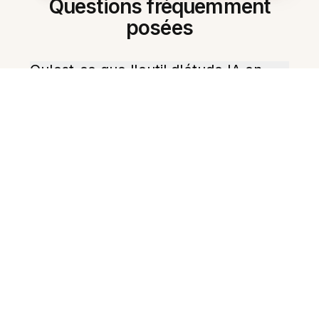
Questions fréquemment
posées
Qu'est-ce que l'outil d'étude IA en
persan ?
En quoi cela aide-t-il pour la
grammaire persane ?
Peut-il créer des flashcards ?
Peut-il produire des quiz pratiques