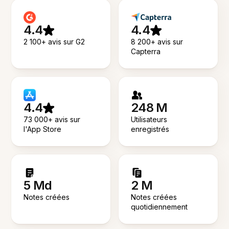
4.4
4.4
2 100+ avis sur G2
8 200+ avis sur
Capterra
4.4
248 M
73 000+ avis sur
Utilisateurs
l'App Store
enregistrés
5 Md
2 M
Notes créées
Notes créées
quotidiennement