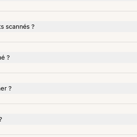
ts scannés ?
né ?
ner ?
?