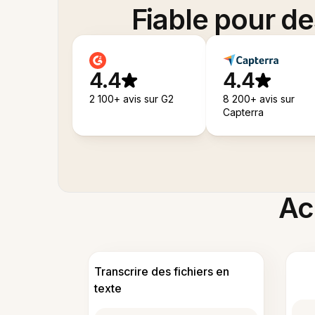
Fiable pour d
4.4
4.4
2 100+ avis sur G2
8 200+ avis sur
Capterra
Acc
Transcrire des fichiers en
texte