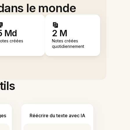
 dans le monde
5 Md
2 M
otes créées
Notes créées
quotidiennement
tils
ges
Réécrire du texte avec IA