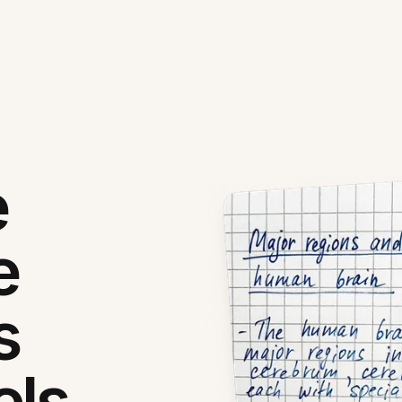
e
e
s
els