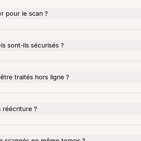
er pour le scan ?
 sont-ils sécurisés ?
re traités hors ligne ?
 réécriture ?
tre scannés en même temps ?