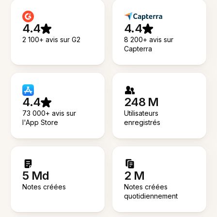
4.4
4.4
2 100+ avis sur G2
8 200+ avis sur
Capterra
4.4
248 M
73 000+ avis sur
Utilisateurs
l'App Store
enregistrés
5 Md
2 M
Notes créées
Notes créées
quotidiennement