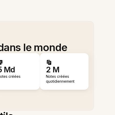
 dans le monde
5 Md
2 M
otes créées
Notes créées
quotidiennement