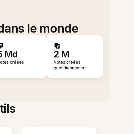
 dans le monde
5 Md
2 M
otes créées
Notes créées
quotidiennement
tils