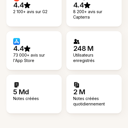
4.4
4.4
2 100+ avis sur G2
8 200+ avis sur
Capterra
4.4
248 M
73 000+ avis sur
Utilisateurs
l'App Store
enregistrés
5 Md
2 M
Notes créées
Notes créées
quotidiennement