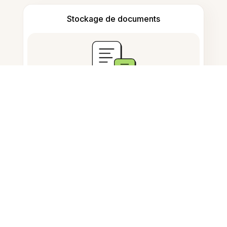
Stockage de documents
Questions fréquemment
posées
Comment redimensionner les
pixels d'une image ?
Puis-je convertir une image en
différentes tailles de pixels ?