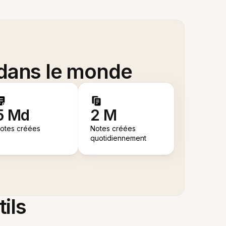
 dans le monde
5 Md
2 M
otes créées
Notes créées
quotidiennement
tils