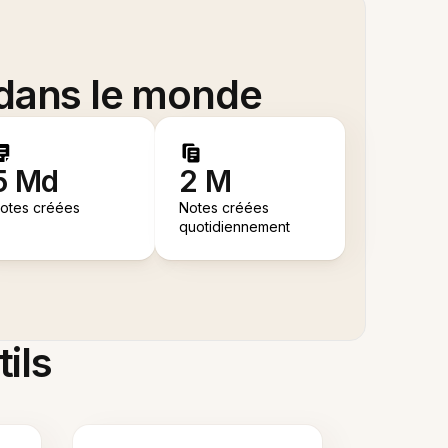
 dans le monde
5 Md
2 M
otes créées
Notes créées
quotidiennement
tils