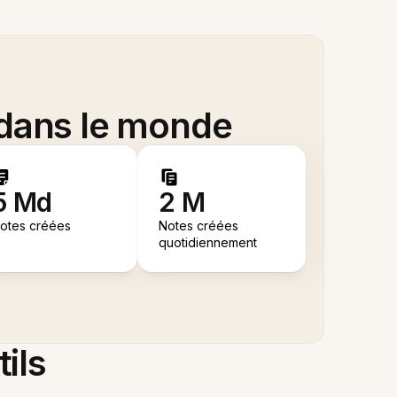
 dans le monde
5 Md
2 M
otes créées
Notes créées
quotidiennement
tils