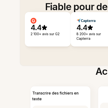
Fiable pour d
4.4
4.4
2 100+ avis sur G2
8 200+ avis sur
Capterra
Acc
Transcrire des fichiers en
texte