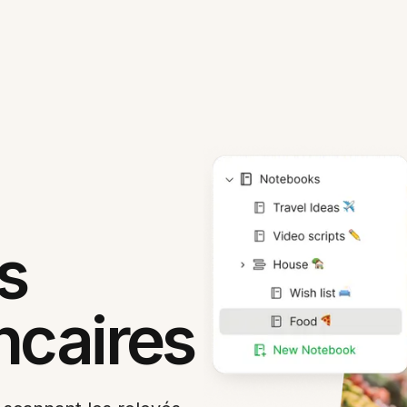
s
ncaires