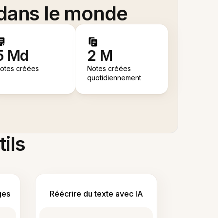
 dans le monde
5 Md
2 M
otes créées
Notes créées
quotidiennement
tils
ges
Réécrire du texte avec IA