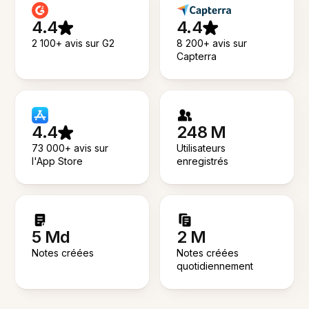
4.4
4.4
2 100+ avis sur G2
8 200+ avis sur
Capterra
4.4
248 M
73 000+ avis sur
Utilisateurs
l'App Store
enregistrés
5 Md
2 M
Notes créées
Notes créées
quotidiennement