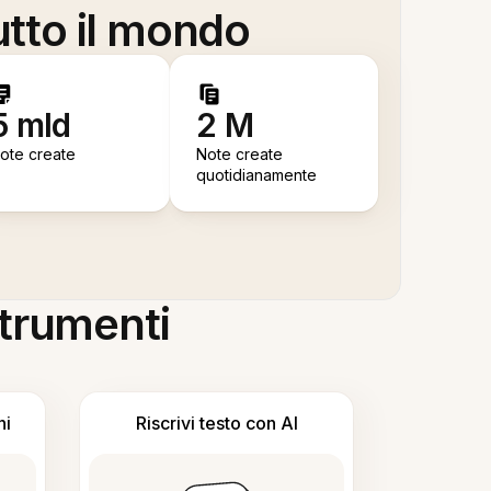
utto il mondo
5 mld
2 M
ote create
Note create
quotidianamente
 strumenti
ni
Riscrivi testo con AI