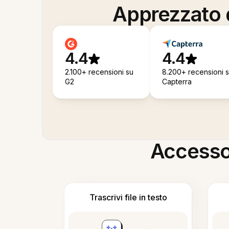
Apprezzato d
4.4
4.4
2.100+ recensioni su
8.200+ recensioni 
G2
Capterra
Accesso i
Trascrivi file in testo