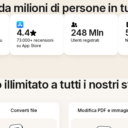
a milioni di persone in t
4.4
248 Mln
su
73.000+ recensioni
Utenti registrati
N
su App Store
llimitato a tutti i nostri
Converti file
Modifica PDF e immagi