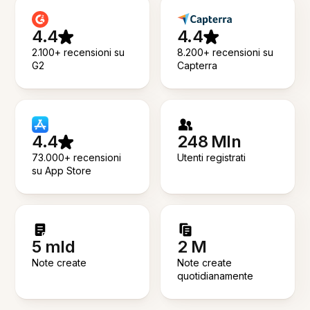
4.4
4.4
2.100+ recensioni su
8.200+ recensioni su
G2
Capterra
4.4
248 Mln
73.000+ recensioni
Utenti registrati
su App Store
5 mld
2 M
Note create
Note create
quotidianamente