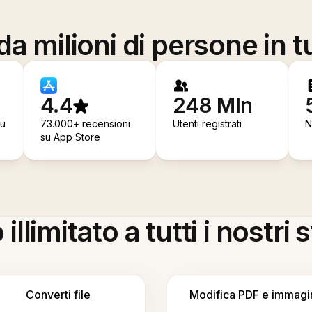
a milioni di persone in t
4.4
248 Mln
su
73.000+ recensioni
Utenti registrati
N
su App Store
llimitato a tutti i nostri
Converti file
Modifica PDF e immagi