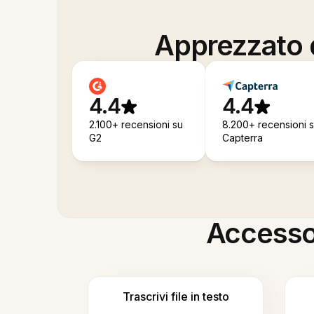
Apprezzato d
4.4
4.4
2.100+ recensioni su
8.200+ recensioni 
G2
Capterra
Accesso i
Trascrivi file in testo