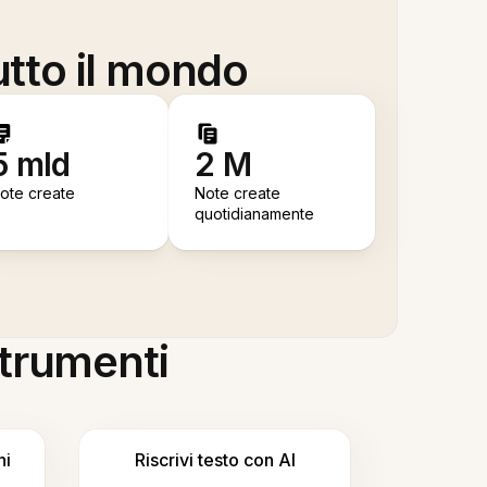
utto il mondo
5 mld
2 M
ote create
Note create
quotidianamente
 strumenti
ni
Riscrivi testo con AI