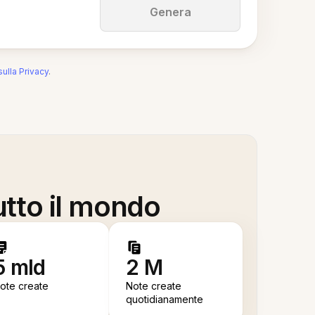
Genera
sulla Privacy
.
utto il mondo
5 mld
2 M
ote create
Note create
quotidianamente