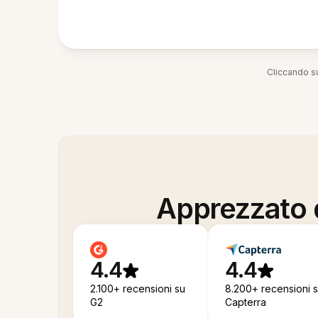
Cliccando su
Apprezzato d
4.4
4.4
2.100+ recensioni su
8.200+ recensioni 
G2
Capterra