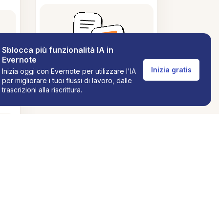
Sblocca più funzionalità IA in
Evernote
Inizia gratis
Inizia oggi con Evernote per utilizzare l'IA
per migliorare i tuoi flussi di lavoro, dalle
trascrizioni alla riscrittura.
ti