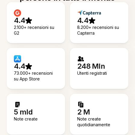
4.4
4.4
2.100+ recensioni su
8.200+ recensioni su
G2
Capterra
4.4
248 Mln
73.000+ recensioni
Utenti registrati
su App Store
5 mld
2 M
Note create
Note create
quotidianamente