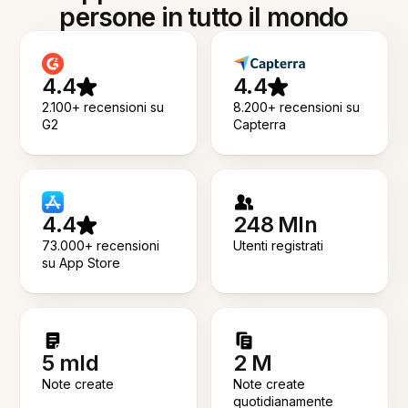
persone in tutto il mondo
4.4
4.4
2.100+ recensioni su
8.200+ recensioni su
G2
Capterra
4.4
248 Mln
73.000+ recensioni
Utenti registrati
su App Store
5 mld
2 M
Note create
Note create
quotidianamente