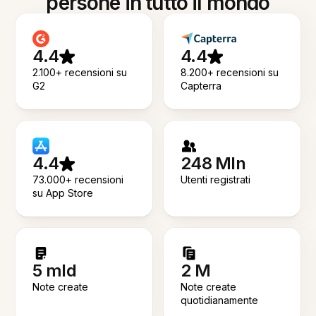
persone in tutto il mondo
4.4
4.4
2.100+ recensioni su
8.200+ recensioni su
G2
Capterra
4.4
248 Mln
73.000+ recensioni
Utenti registrati
su App Store
5 mld
2 M
Note create
Note create
quotidianamente