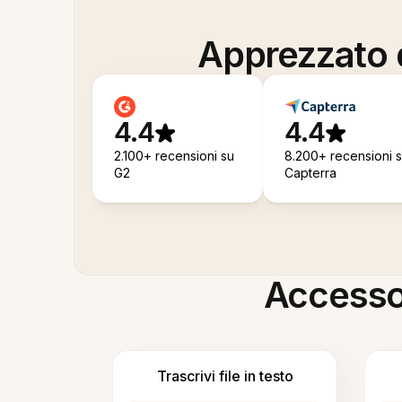
Apprezzato d
4.4
4.4
2.100+ recensioni su
8.200+ recensioni 
G2
Capterra
Accesso i
Trascrivi file in testo