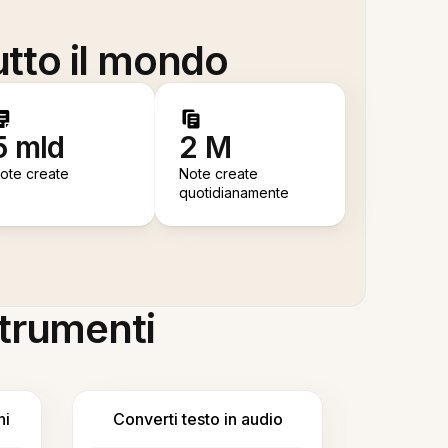
utto il mondo
5 mld
2 M
ote create
Note create
quotidianamente
 strumenti
ni
Converti testo in audio