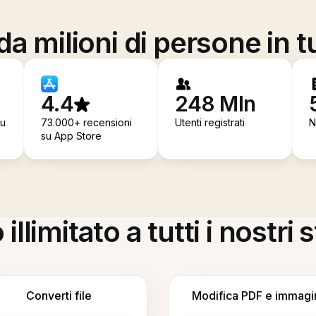
a milioni di persone in t
4.4
248 Mln
su
73.000+ recensioni
Utenti registrati
N
su App Store
llimitato a tutti i nostri
Converti file
Modifica PDF e immagi