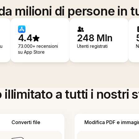
a milioni di persone in t
4.4
248 Mln
su
73.000+ recensioni
Utenti registrati
N
su App Store
llimitato a tutti i nostri
Converti file
Modifica PDF e immagi