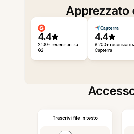
Apprezzato d
4.4
4.4
2.100+ recensioni su
8.200+ recensioni 
G2
Capterra
Accesso i
Trascrivi file in testo