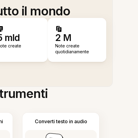
utto il mondo
5 mld
2 M
ote create
Note create
quotidianamente
 strumenti
ni
Converti testo in audio