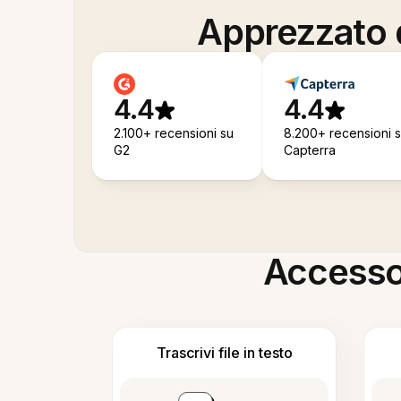
Apprezzato d
4.4
4.4
2.100+ recensioni su
8.200+ recensioni 
G2
Capterra
Accesso i
Trascrivi file in testo