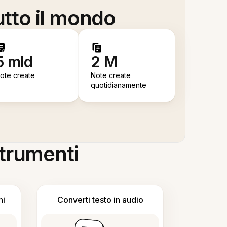
utto il mondo
5 mld
2 M
ote create
Note create
quotidianamente
 strumenti
ni
Converti testo in audio