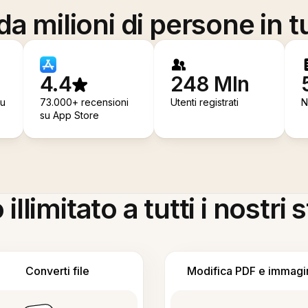
a milioni di persone in t
4.4
248 Mln
su
73.000+ recensioni
Utenti registrati
N
su App Store
llimitato a tutti i nostri
Converti file
Modifica PDF e immagi