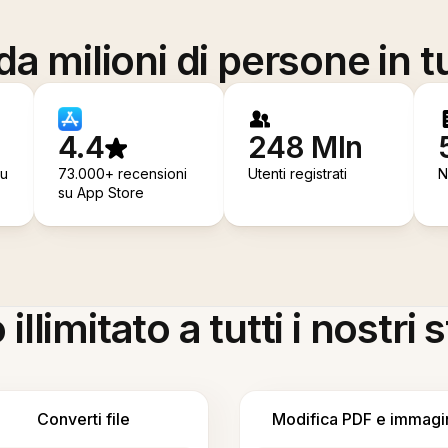
a milioni di persone in t
4.4
248 Mln
su
73.000+ recensioni
Utenti registrati
N
su App Store
llimitato a tutti i nostri
Converti file
Modifica PDF e immagi