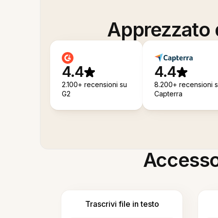
Apprezzato d
4.4
4.4
2.100+ recensioni su
8.200+ recensioni 
G2
Capterra
Accesso i
Trascrivi file in testo