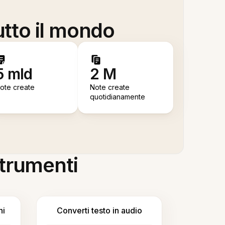
utto il mondo
5 mld
2 M
ote create
Note create
quotidianamente
 strumenti
ni
Converti testo in audio