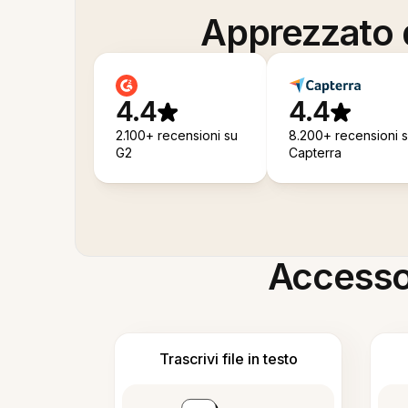
Apprezzato d
4.4
4.4
2.100+ recensioni su
8.200+ recensioni 
G2
Capterra
Accesso i
Trascrivi file in testo