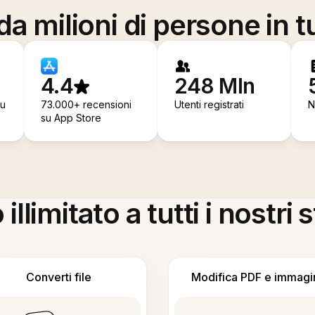
a milioni di persone in t
4.4
248 Mln
su
73.000+ recensioni
Utenti registrati
N
su App Store
llimitato a tutti i nostri
Converti file
Modifica PDF e immagi