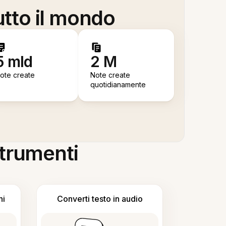
utto il mondo
5 mld
2 M
ote create
Note create
quotidianamente
 strumenti
ni
Converti testo in audio