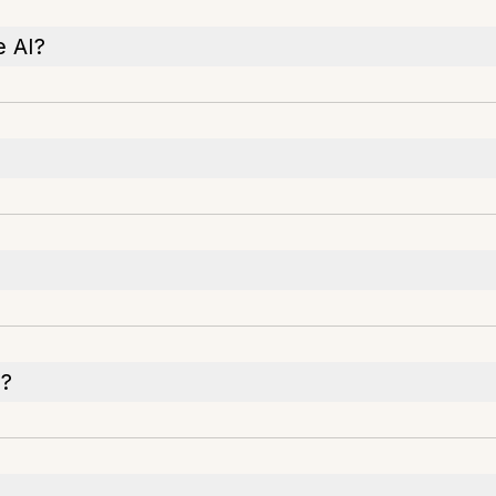
e AI?
e?