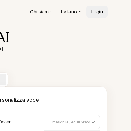
Chi siamo
Italiano
Login
AI
AI
rsonalizza voce
Xavier
maschile, equilibrato