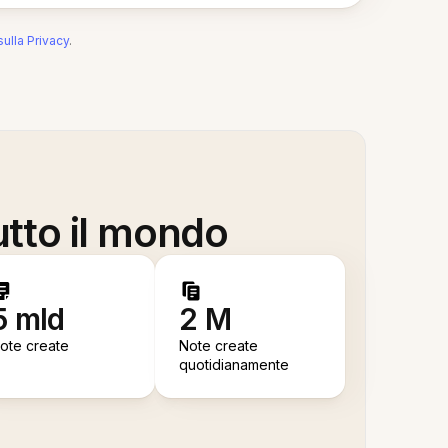
sulla Privacy
.
utto il mondo
5 mld
2 M
ote create
Note create
quotidianamente