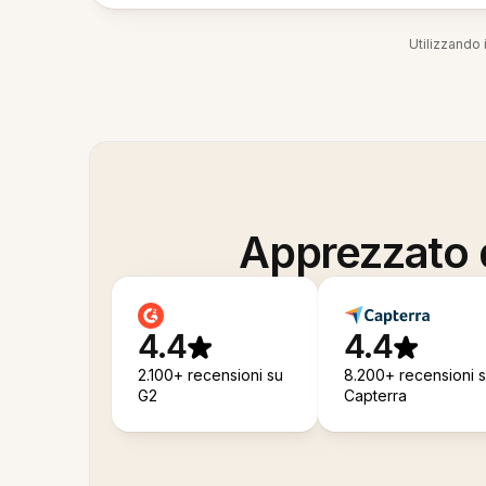
Utilizzando i
Apprezzato d
4.4
4.4
2.100+ recensioni su
8.200+ recensioni 
G2
Capterra