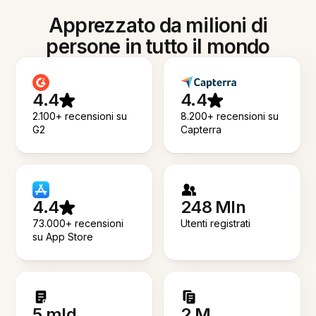
Apprezzato da milioni di
persone in tutto il mondo
4.4
4.4
2.100+ recensioni su
8.200+ recensioni su
G2
Capterra
4.4
248 Mln
73.000+ recensioni
Utenti registrati
su App Store
5 mld
2 M