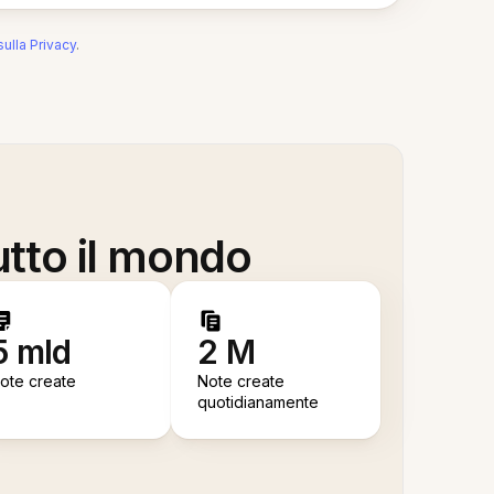
sulla Privacy
.
utto il mondo
5 mld
2 M
ote create
Note create
quotidianamente