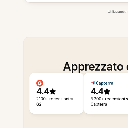
Utilizzando i
Apprezzato d
4.4
4.4
2.100+ recensioni su
8.200+ recensioni 
G2
Capterra