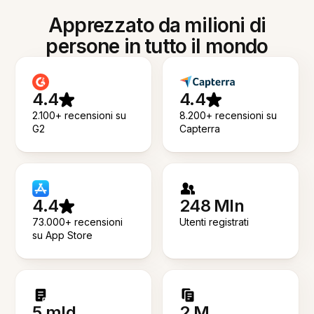
Apprezzato da milioni di
persone in tutto il mondo
4.4
4.4
2.100+ recensioni su
8.200+ recensioni su
G2
Capterra
4.4
248 Mln
73.000+ recensioni
Utenti registrati
su App Store
5 mld
2 M