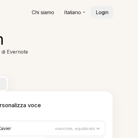
Chi siamo
Italiano
Login
h
I di Evernote
rsonalizza voce
Xavier
maschile, equilibrato