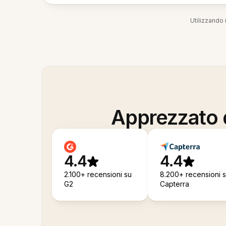
Utilizzando i
Apprezzato d
4.4
4.4
2.100+ recensioni su
8.200+ recensioni 
G2
Capterra