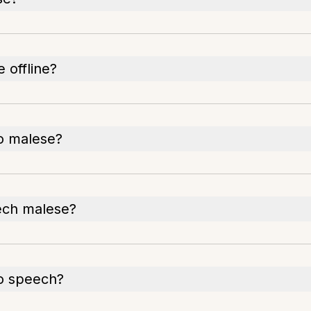
e offline?
to malese?
eech malese?
 to speech?