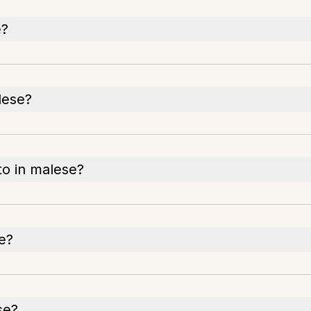
e?
lese?
to in malese?
e?
se?