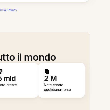
sulla Privacy
.
utto il mondo
5 mld
2 M
ote create
Note create
quotidianamente