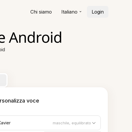
Chi siamo
Italiano
Login
e Android
oid
rsonalizza voce
Xavier
maschile, equilibrato