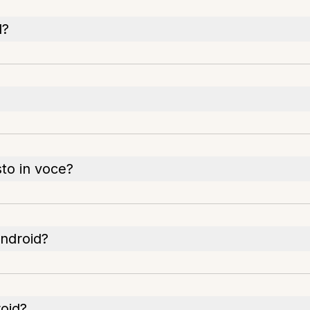
d?
sto in voce?
Android?
roid?