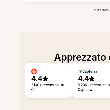
Utilizzando i
Apprezzato d
4.4
4.4
2.100+ recensioni su
8.200+ recensioni 
G2
Capterra