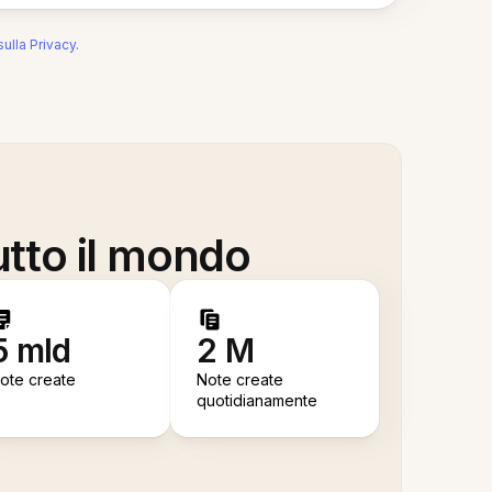
sulla Privacy
.
utto il mondo
5 mld
2 M
ote create
Note create
quotidianamente