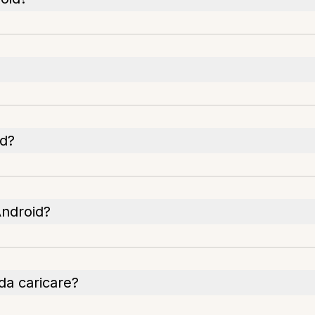
id?
Android?
 da caricare?