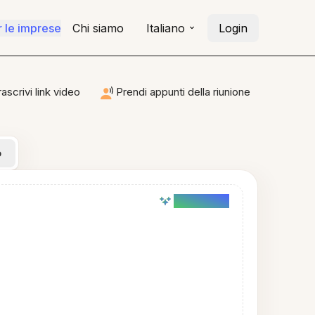
r le imprese
Chi siamo
Italiano
Login
rascrivi link video
Prendi appunti della riunione
o
AI powered