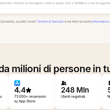
rta tutti i formati di immagine, video e audio, fino a 100MB e 2 ore di registr
l prodotto, accetti i nostri
Termini di Servizio
e hai letto la nostra
Informativa 
a milioni di persone in t
4.4
248 Mln
su
73.000+ recensioni
Utenti registrati
N
su App Store