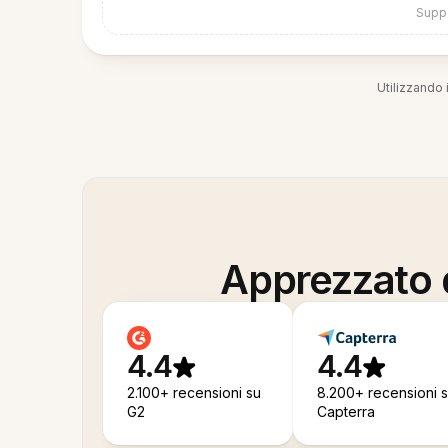
Suppo
Utilizzando i
Apprezzato d
4.4
4.4
2.100+ recensioni su
8.200+ recensioni 
G2
Capterra