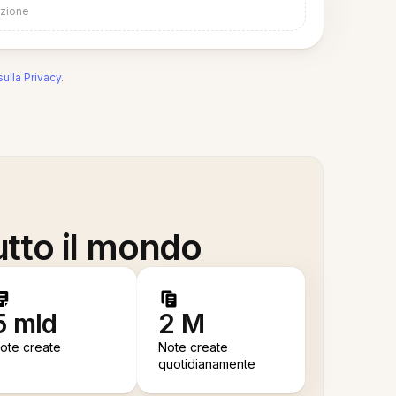
azione
sulla Privacy
.
utto il mondo
5 mld
2 M
ote create
Note create
quotidianamente